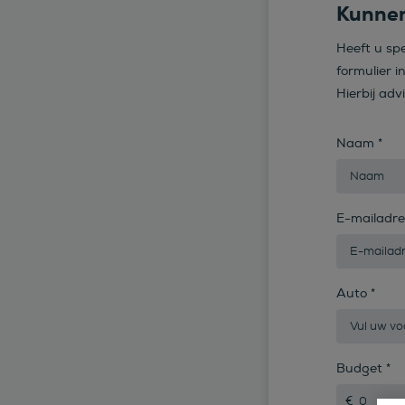
Kunnen
Heeft u sp
formulier i
Hierbij adv
Naam
*
E-mailadr
Auto
*
Budget
*