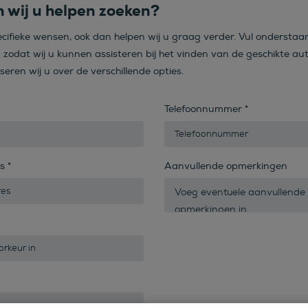
 wij u helpen zoeken?
ecifieke wensen, ook dan helpen wij u graag verder. Vul onderstaa
n zodat wij u kunnen assisteren bij het vinden van de geschikte aut
iseren wij u over de verschillende opties.
Telefoonnummer
*
es
*
Aanvullende opmerkingen