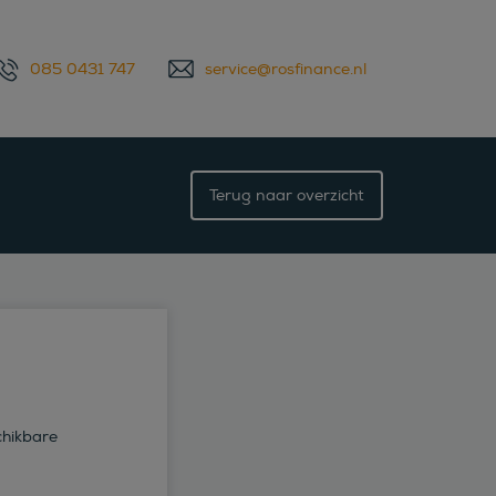
085 0431 747
service@rosfinance.nl
Terug naar overzicht
chikbare