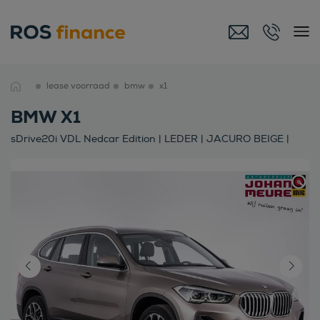
lease voorraad
bmw
x1
BMW X1
sDrive20i VDL Nedcar Edition | LEDER | JACURO BEIGE |