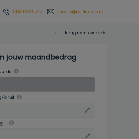
085 0431 747
service@rosfinance.nl
Terug naar overzicht
en jouw maandbedrag
aarde
/inruil
ag