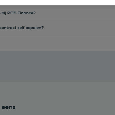
e bij ROS Finance?
econtract zelf bepalen?
n eens