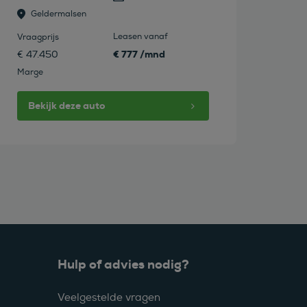
Geldermalsen
Leasen vanaf
Vraagprijs
€ 777 /mnd
€ 47.450
Marge
Bekijk deze auto
Hulp of advies nodig?
Veelgestelde vragen