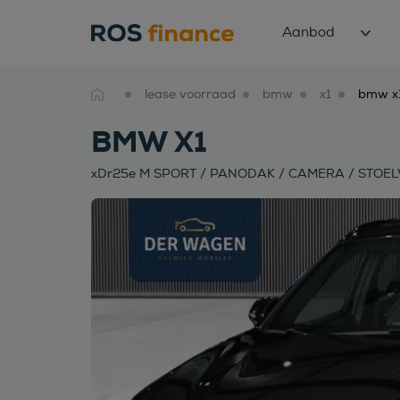
Aanbod
lease voorraad
bmw
x1
BMW X1
xDr25e M SPORT / PANODAK / CAMERA / STOELV