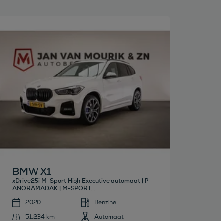
Bekijk deze auto
BMW X1
xDrive25i M-Sport High Executive automaat | P
ANORAMADAK | M-SPORT...
2020
Benzine
51.234 km
Automaat