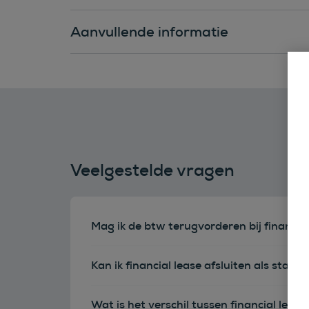
Aanvullende informatie
Veelgestelde vragen
Mag ik de btw terugvorderen bij financia
Kan ik financial lease afsluiten als sta
Wat is het verschil tussen financial leas