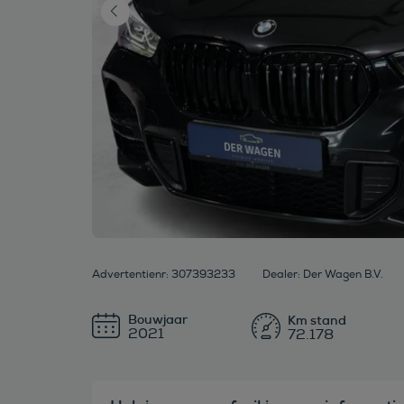
Advertentienr: 307393233
Dealer: Der Wagen B.V.
Bouwjaar
2021
72.178