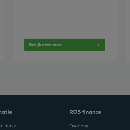
Bekijk deze auto
matie
ROS finance
al lease
Over ons