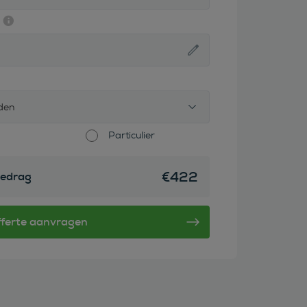
den
Particulier
€
422
edrag