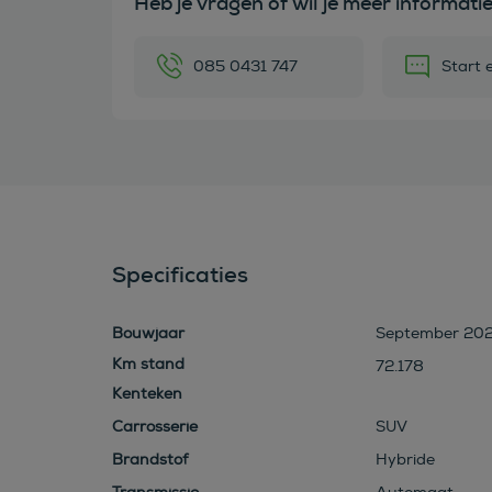
Heb je vragen of wil je meer informati
085 0431 747
Start 
Specificaties
Bouwjaar
September 202
72.178
Kenteken
Carrosserie
SUV
Brandstof
Hybride