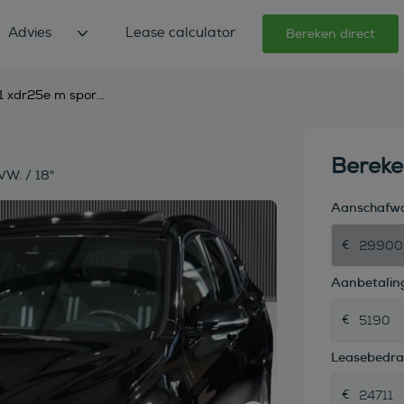
Advies
Lease calculator
Bereken direct
bmw x1 xdr25e m sport / panodak / camera / stoelvw. / 18"
Berek
W. / 18"
Aanschafw
Aanbetaling
Leasebedr