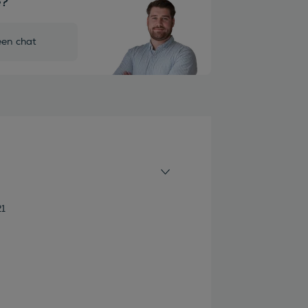
e?
een chat
1