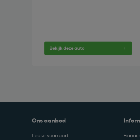
Bekijk deze auto
Ons aanbod
Infor
Lease voorraad
Financi