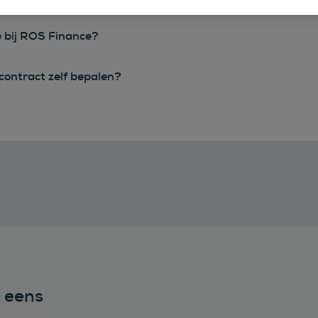
e bij ROS Finance?
econtract zelf bepalen?
n eens