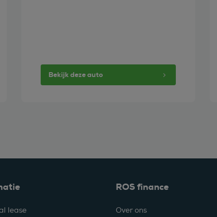
Bekijk deze auto
matie
ROS finance
al lease
Over ons