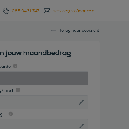
085 0431 747
service@rosfinance.nl
Terug naar overzicht
en jouw maandbedrag
aarde
/inruil
ag