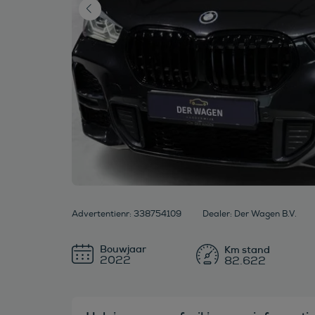
Advertentienr: 338754109
Dealer: Der Wagen B.V.
Bouwjaar
2022
82.622