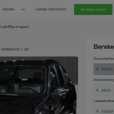
Advies
Lease calculator
Bereken direct
bmw x1 xdr25e m sport black ed. / acc / trekhaak / ambiente / 18"
Berek
 AMBIENTE / 18"
Aanschafw
Aanbetaling
Leasebedr