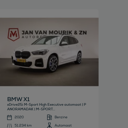
Bekijk deze auto
BMW X1
xDrive25i M-Sport High Executive automaat | P
ANORAMADAK | M-SPORT...
2020
Benzine
51.234 km
Automaat