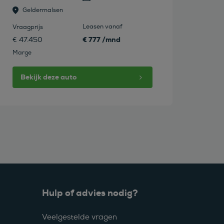
Geldermalsen
Leasen vanaf
Vraagprijs
€ 777 /mnd
€ 47.450
Marge
Bekijk deze auto
Hulp of advies nodig?
Veelgestelde vragen