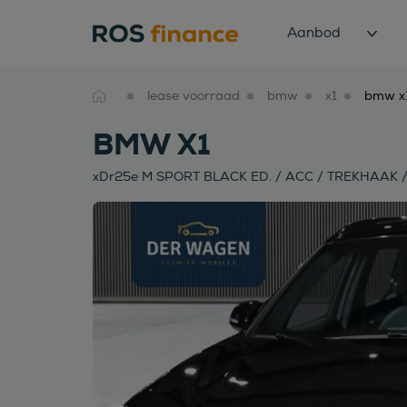
Aanbod
lease voorraad
bmw
x1
BMW X1
xDr25e M SPORT BLACK ED. / ACC / TREKHAAK /