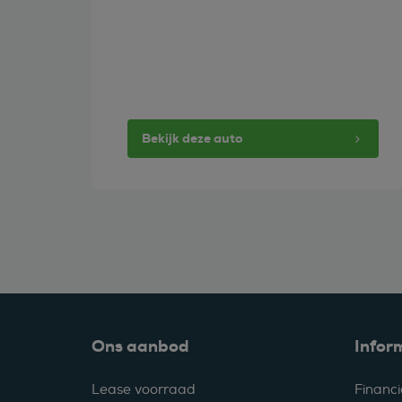
Bekijk deze auto
Ons aanbod
Infor
Lease voorraad
Financi