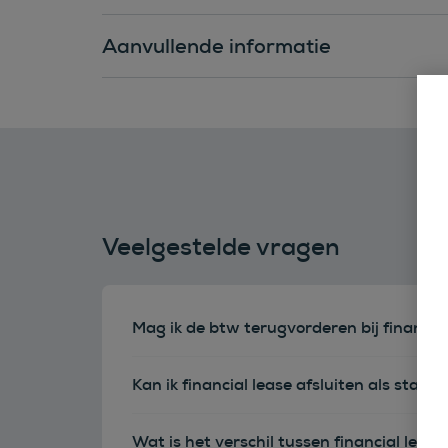
Aanvullende informatie
Veelgestelde vragen
Mag ik de btw terugvorderen bij financia
Kan ik financial lease afsluiten als sta
Wat is het verschil tussen financial leas