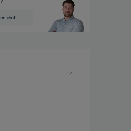
e?
een chat