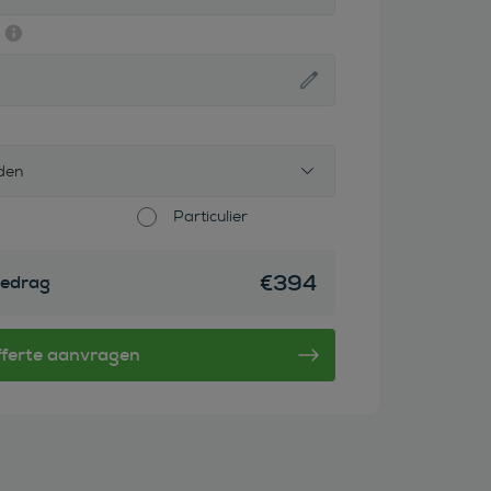
den
Particulier
€
394
edrag