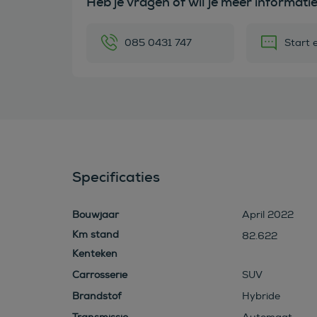
Heb je vragen of wil je meer informati
085 0431 747
Start 
Specificaties
Bouwjaar
April 2022
82.622
Kenteken
Carrosserie
SUV
Brandstof
Hybride