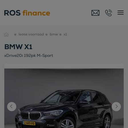
lease voorraad
bmw
x1
BMW X1
xDrive20i 192pk M-Sport