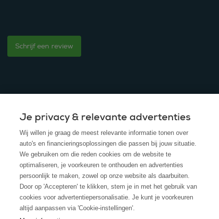
Schrijf een review
Je privacy & relevante advertenties
© 2025 - ROS Krediet Service
Wij willen je graag de meest relevante informatie tonen over
Algemene Voorwaarden
auto's en financieringsoplossingen die passen bij jouw situatie.
We gebruiken om die reden cookies om de website te
Disclaimer
optimaliseren, je voorkeuren te onthouden en advertenties
persoonlijk te maken, zowel op onze website als daarbuiten.
Privacy Policy
Door op 'Accepteren' te klikken, stem je in met het gebruik van
cookies voor advertentiepersonalisatie. Je kunt je voorkeuren
Cookies
altijd aanpassen via 'Cookie-instellingen'.