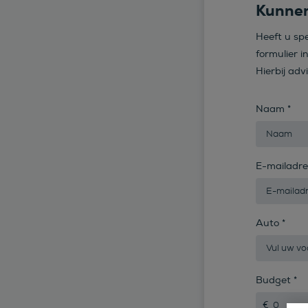
Kunnen
Heeft u sp
formulier i
Hierbij adv
Naam
*
E-mailadr
Auto
*
Budget
*