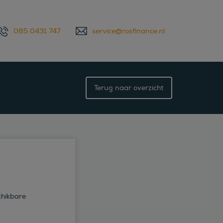
085 0431 747
service@rosfinance.nl
Terug naar overzicht
chikbare