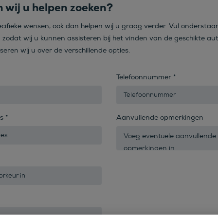
 wij u helpen zoeken?
ecifieke wensen, ook dan helpen wij u graag verder. Vul onderstaa
n zodat wij u kunnen assisteren bij het vinden van de geschikte aut
iseren wij u over de verschillende opties.
Telefoonnummer
*
es
*
Aanvullende opmerkingen