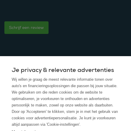
Schrijf een review
Je privacy & relevante advertenties
© 2025 - ROS Krediet Service
Wij willen je graag de meest relevante informatie tonen over
Algemene Voorwaarden
auto's en financieringsoplossingen die passen bij jouw situatie.
We gebruiken om die reden cookies om de website te
Disclaimer
optimaliseren, je voorkeuren te onthouden en advertenties
persoonlijk te maken, zowel op onze website als daarbuiten.
Privacy Policy
Door op 'Accepteren' te klikken, stem je in met het gebruik van
cookies voor advertentiepersonalisatie. Je kunt je voorkeuren
Cookies
altijd aanpassen via 'Cookie-instellingen'.