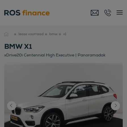
lease voorraad
bmw
x1
BMW X1
xDrive20i Centennial High Executive | Panoramadak