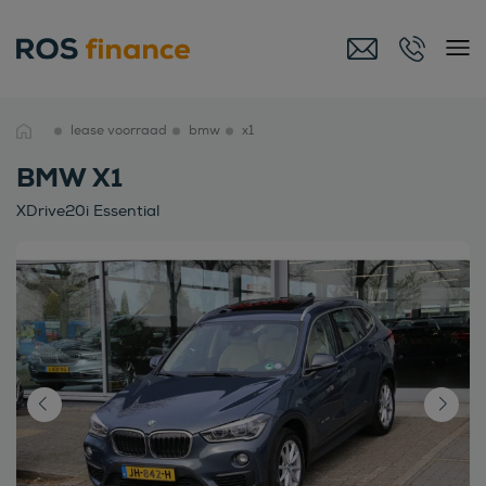
lease voorraad
bmw
x1
BMW X1
XDrive20i Essential