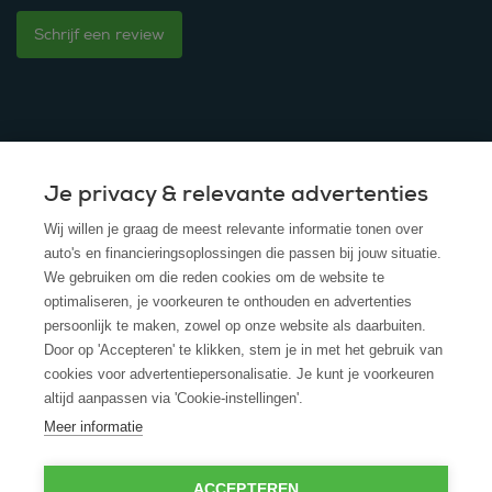
Schrijf een review
Je privacy & relevante advertenties
© 2025 - ROS Krediet Service
Wij willen je graag de meest relevante informatie tonen over
Algemene Voorwaarden
auto's en financieringsoplossingen die passen bij jouw situatie.
We gebruiken om die reden cookies om de website te
Disclaimer
optimaliseren, je voorkeuren te onthouden en advertenties
persoonlijk te maken, zowel op onze website als daarbuiten.
Privacy Policy
Door op 'Accepteren' te klikken, stem je in met het gebruik van
cookies voor advertentiepersonalisatie. Je kunt je voorkeuren
Cookies
altijd aanpassen via 'Cookie-instellingen'.
Cookie policy
Meer informatie
ACCEPTEREN