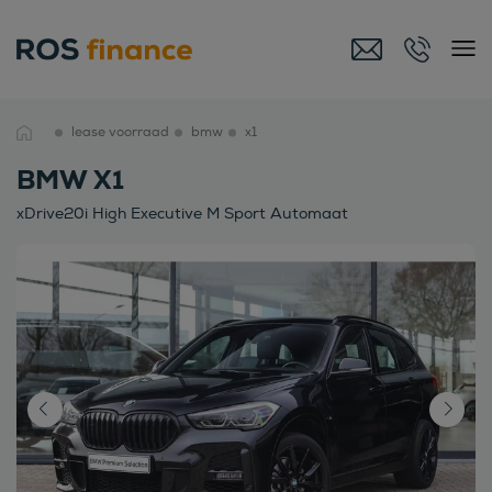
lease voorraad
bmw
x1
BMW X1
xDrive20i High Executive M Sport Automaat