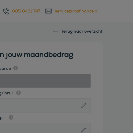
085 0431 747
service@rosfinance.nl
Terug naar overzicht
en jouw maandbedrag
aarde
/inruil
ag