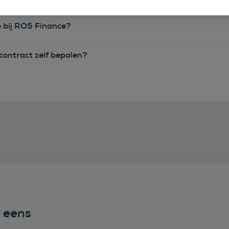
e bij ROS Finance?
econtract zelf bepalen?
n eens