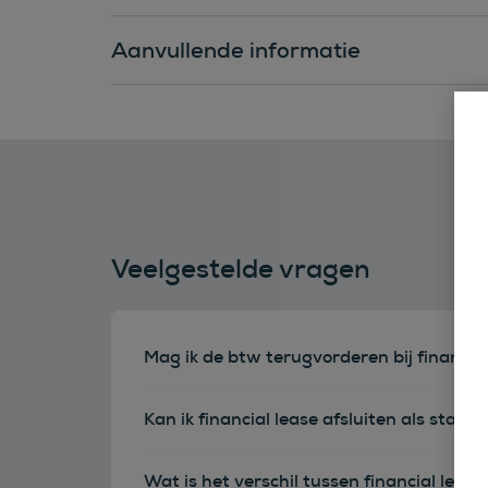
Aanvullende informatie
Veelgestelde vragen
Mag ik de btw terugvorderen bij financia
Kan ik financial lease afsluiten als sta
Wat is het verschil tussen financial leas