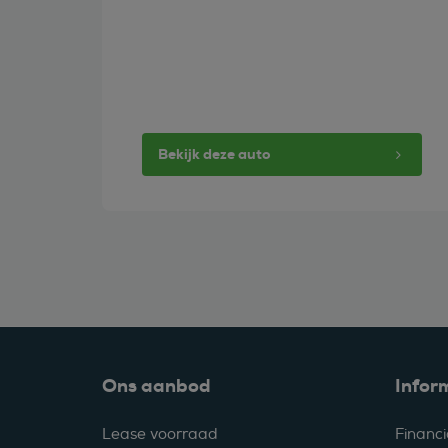
Bekijk deze auto
Ons aanbod
Infor
Lease voorraad
Financi