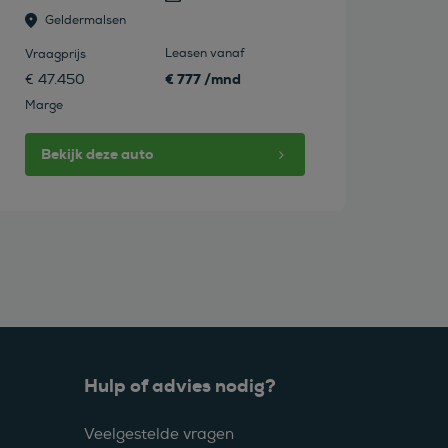
Geldermalsen
Leasen vanaf
Vraagprijs
€ 777 /mnd
€ 47.450
Marge
Bekijk deze auto
Hulp of advies nodig?
Veelgestelde vragen