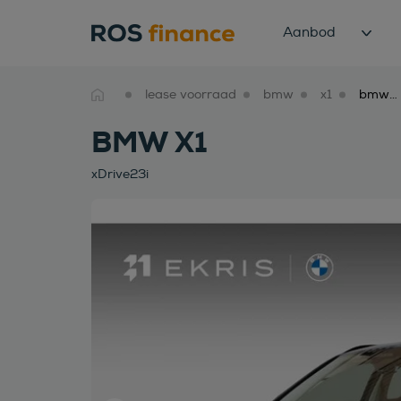
Aanbod
lease voorraad
bmw
x1
bmw x1 xdrive23i
BMW X1
xDrive23i