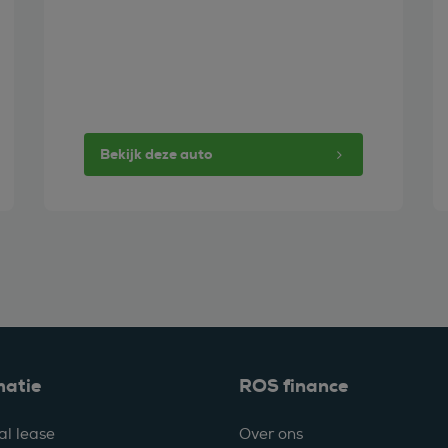
Bekijk deze auto
matie
ROS finance
al lease
Over ons