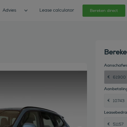
Advies
Lease calculator
Bereken direct
Berek
Aanschafw
Aanbetaling
Leasebedr