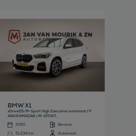
Bekijk deze auto
BMW X1
xDrive25i M-Sport High Executive automaat | P
ANORAMADAK | M-SPORT...
2020
Benzine
51.234 km
Automaat