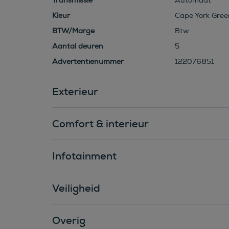
Transmissie
Automaat
Kleur
Cape York Green
BTW/Marge
Btw
Aantal deuren
5
Advertentienummer
122076851
Exterieur
Comfort & interieur
Infotainment
Veiligheid
Overig