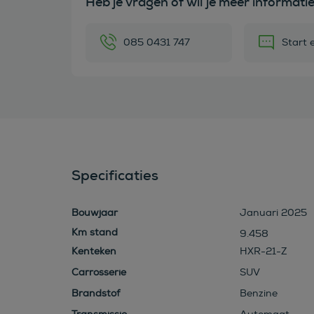
Heb je vragen of wil je meer informati
085 0431 747
Start 
Specificaties
Bouwjaar
Januari 2025
9.458
Kenteken
HXR-21-Z
Carrosserie
SUV
Brandstof
Benzine