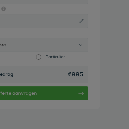
den
Particulier
€
885
edrag