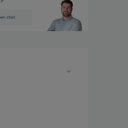
e?
een chat