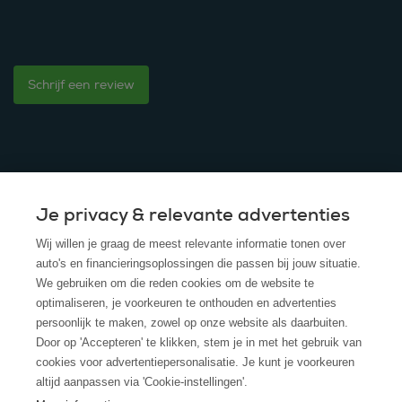
Schrijf een review
Je privacy & relevante advertenties
© 2025 - ROS Krediet Service
Wij willen je graag de meest relevante informatie tonen over
Algemene Voorwaarden
auto's en financieringsoplossingen die passen bij jouw situatie.
We gebruiken om die reden cookies om de website te
Disclaimer
optimaliseren, je voorkeuren te onthouden en advertenties
persoonlijk te maken, zowel op onze website als daarbuiten.
Privacy Policy
Door op 'Accepteren' te klikken, stem je in met het gebruik van
cookies voor advertentiepersonalisatie. Je kunt je voorkeuren
Cookies
altijd aanpassen via 'Cookie-instellingen'.