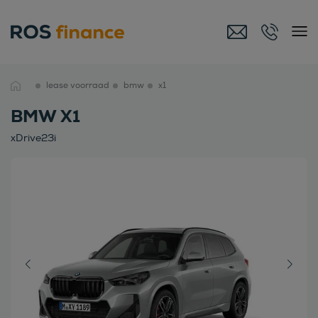
lease voorraad
bmw
x1
BMW X1
xDrive23i