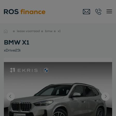
lease voorraad
bmw
x1
BMW X1
xDrive23i