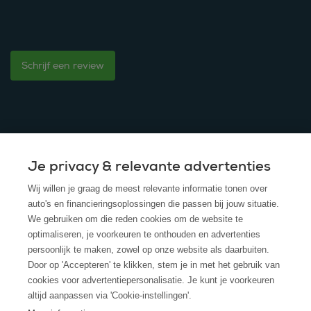
Schrijf een review
Je privacy & relevante advertenties
© 2025 - ROS Krediet Service
Wij willen je graag de meest relevante informatie tonen over
Algemene Voorwaarden
auto's en financieringsoplossingen die passen bij jouw situatie.
We gebruiken om die reden cookies om de website te
Disclaimer
optimaliseren, je voorkeuren te onthouden en advertenties
persoonlijk te maken, zowel op onze website als daarbuiten.
Privacy Policy
Door op 'Accepteren' te klikken, stem je in met het gebruik van
cookies voor advertentiepersonalisatie. Je kunt je voorkeuren
Cookies
altijd aanpassen via 'Cookie-instellingen'.