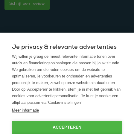
Schrijf een review
Je privacy & relevante advertenties
© 2025 - ROS Krediet Service
Wij willen je graag de meest relevante informatie tonen over
Algemene Voorwaarden
auto's en financieringsoplossingen die passen bij jouw situatie.
We gebruiken om die reden cookies om de website te
Disclaimer
optimaliseren, je voorkeuren te onthouden en advertenties
persoonlijk te maken, zowel op onze website als daarbuiten.
Privacy Policy
Door op 'Accepteren' te klikken, stem je in met het gebruik van
cookies voor advertentiepersonalisatie. Je kunt je voorkeuren
Cookies
altijd aanpassen via 'Cookie-instellingen'.
Cookie policy
Meer informatie
ACCEPTEREN