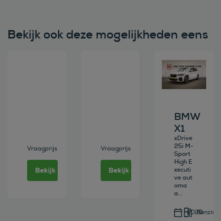
Bekijk ook deze mogelijkheden eens
Bekijk deze auto
Bekijk deze auto
Bekijk deze au
BMW
X1
xDrive
25i M-
Vraagprijs
Vraagprijs
Sport
High E
Bekijk deze auto
Bekijk deze auto
xecuti
ve aut
oma
a...
2020
Benzine