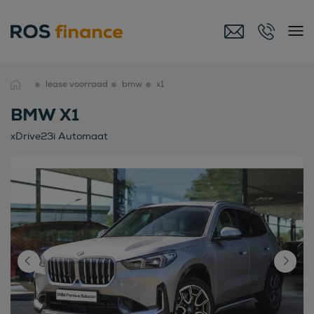
lease voorraad
bmw
x1
BMW X1
xDrive23i Automaat