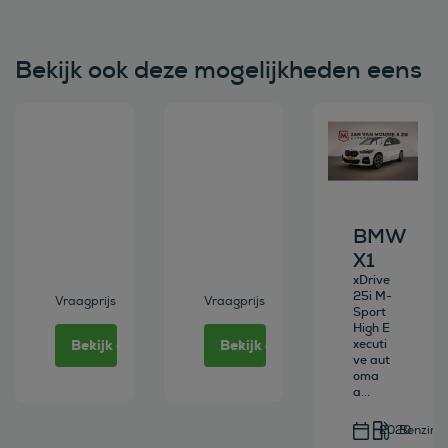
Bekijk ook deze mogelijkheden eens
Bekijk deze auto
Bekijk deze auto
Bekijk deze au
BMW
X1
xDrive
25i M-
Vraagprijs
Vraagprijs
Sport
High E
Bekijk deze auto
Bekijk deze auto
xecuti
ve aut
oma
a...
2020
Benzine