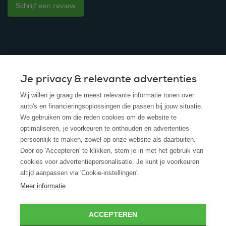
Schrijf een review
Je privacy & relevante advertenties
© 2025 - ROS Krediet Service
Wij willen je graag de meest relevante informatie tonen over
Algemene Voorwaarden
auto's en financieringsoplossingen die passen bij jouw situatie.
We gebruiken om die reden cookies om de website te
Disclaimer
optimaliseren, je voorkeuren te onthouden en advertenties
persoonlijk te maken, zowel op onze website als daarbuiten.
Privacy Policy
Door op 'Accepteren' te klikken, stem je in met het gebruik van
cookies voor advertentiepersonalisatie. Je kunt je voorkeuren
Cookies
altijd aanpassen via 'Cookie-instellingen'.
Cookie policy
Meer informatie
ACCEPTEREN