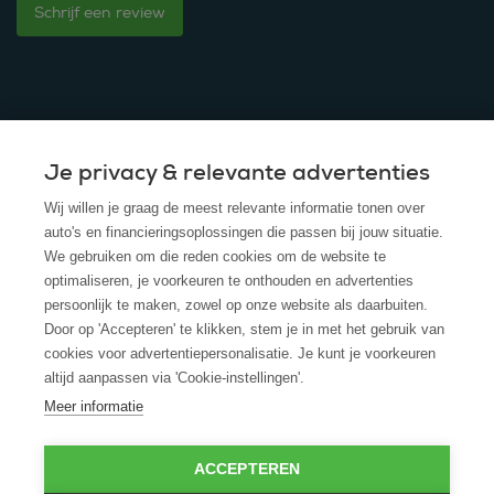
Schrijf een review
Je privacy & relevante advertenties
© 2025 - ROS Krediet Service
Wij willen je graag de meest relevante informatie tonen over
Algemene Voorwaarden
auto's en financieringsoplossingen die passen bij jouw situatie.
We gebruiken om die reden cookies om de website te
Disclaimer
optimaliseren, je voorkeuren te onthouden en advertenties
persoonlijk te maken, zowel op onze website als daarbuiten.
Privacy Policy
Door op 'Accepteren' te klikken, stem je in met het gebruik van
cookies voor advertentiepersonalisatie. Je kunt je voorkeuren
Cookies
altijd aanpassen via 'Cookie-instellingen'.
Cookie policy
Meer informatie
ACCEPTEREN