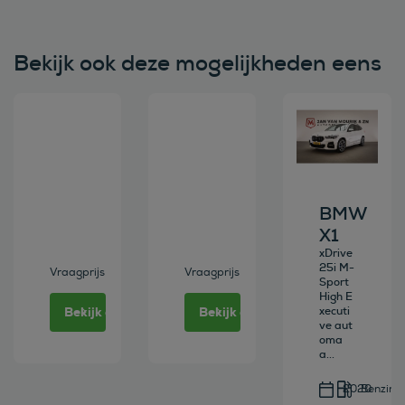
Bekijk ook deze mogelijkheden eens
Bekijk deze auto
Bekijk deze auto
Bekijk deze au
BMW
X1
xDrive
25i M-
Vraagprijs
Vraagprijs
Sport
High E
Bekijk deze auto
Bekijk deze auto
xecuti
ve aut
oma
a...
2020
Benzine