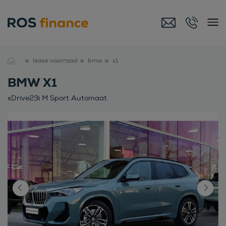
lease voorraad
bmw
x1
BMW X1
xDrive23i M Sport Automaat