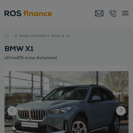
lease voorraad
bmw
x1
BMW X1
xDrive23i xLine Automaat