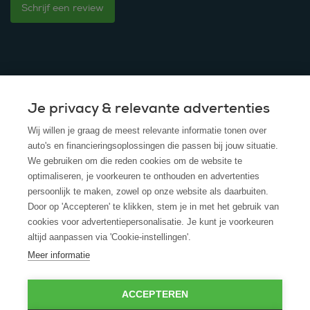
Schrijf een review
Je privacy & relevante advertenties
© 2025 - ROS Krediet Service
Wij willen je graag de meest relevante informatie tonen over
Algemene Voorwaarden
auto's en financieringsoplossingen die passen bij jouw situatie.
We gebruiken om die reden cookies om de website te
Disclaimer
optimaliseren, je voorkeuren te onthouden en advertenties
persoonlijk te maken, zowel op onze website als daarbuiten.
Privacy Policy
Door op 'Accepteren' te klikken, stem je in met het gebruik van
cookies voor advertentiepersonalisatie. Je kunt je voorkeuren
Cookies
altijd aanpassen via 'Cookie-instellingen'.
Cookie policy
Meer informatie
ACCEPTEREN