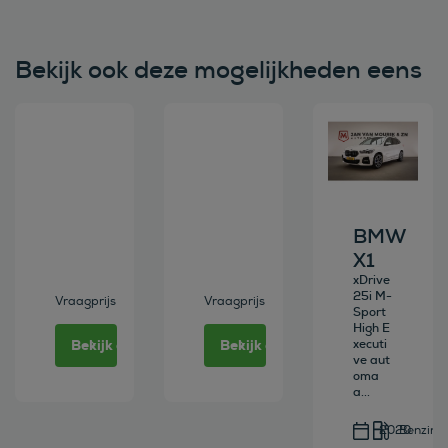
Bekijk ook deze mogelijkheden eens
Bekijk deze auto
Bekijk deze auto
Bekijk deze au
BMW
X1
xDrive
25i M-
Vraagprijs
Vraagprijs
Sport
High E
Bekijk deze auto
Bekijk deze auto
xecuti
ve aut
oma
a...
2020
Benzine