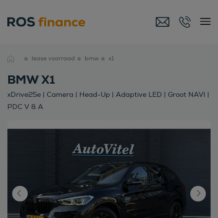
lease voorraad
bmw
x1
BMW X1
xDrive25e | Camera | Head-Up | Adaptive LED | Groot NAVI |
PDC V & A