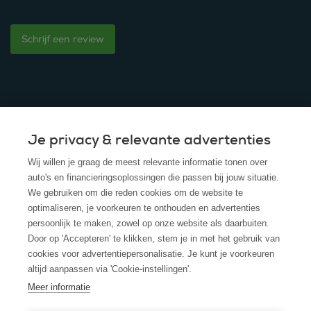
Schrijf een review
Je privacy & relevante advertenties
© 2025 - ROS Krediet Service
Wij willen je graag de meest relevante informatie tonen over
Algemene Voorwaarden
auto's en financieringsoplossingen die passen bij jouw situatie.
We gebruiken om die reden cookies om de website te
Disclaimer
optimaliseren, je voorkeuren te onthouden en advertenties
persoonlijk te maken, zowel op onze website als daarbuiten.
Privacy Policy
Door op 'Accepteren' te klikken, stem je in met het gebruik van
cookies voor advertentiepersonalisatie. Je kunt je voorkeuren
Cookies
altijd aanpassen via 'Cookie-instellingen'.
Cookie policy
Meer informatie