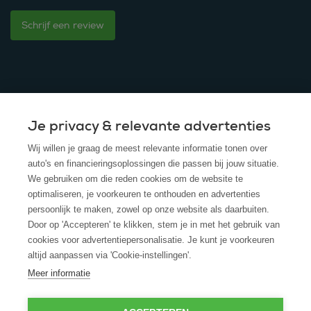
Schrijf een review
Je privacy & relevante advertenties
© 2025 - ROS Krediet Service
Wij willen je graag de meest relevante informatie tonen over
Algemene Voorwaarden
auto's en financieringsoplossingen die passen bij jouw situatie.
We gebruiken om die reden cookies om de website te
Disclaimer
optimaliseren, je voorkeuren te onthouden en advertenties
persoonlijk te maken, zowel op onze website als daarbuiten.
Privacy Policy
Door op 'Accepteren' te klikken, stem je in met het gebruik van
cookies voor advertentiepersonalisatie. Je kunt je voorkeuren
Cookies
altijd aanpassen via 'Cookie-instellingen'.
Cookie policy
Meer informatie