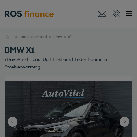
lease voorraad
bmw
x1
BMW X1
xDrive25e | Head-Up | Trekhaak | Leder | Camera |
Stoelverwarming