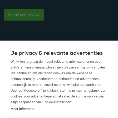
Schrijf een review
Je privacy & relevante advertenties
© 2025 - ROS Krediet Service
Wij willen je graag de meest relevante informatie tonen over
Algemene Voorwaarden
auto's en financieringsoplossingen die passen bij jouw situatie.
We gebruiken om die reden cookies om de website te
Disclaimer
optimaliseren, je voorkeuren te onthouden en advertenties
persoonlijk te maken, zowel op onze website als daarbuiten.
Privacy Policy
Door op 'Accepteren' te klikken, stem je in met het gebruik van
cookies voor advertentiepersonalisatie. Je kunt je voorkeuren
Cookies
altijd aanpassen via 'Cookie-instellingen'.
Cookie policy
Meer informatie