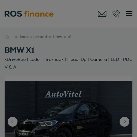
lease voorraad
bmw
x1
BMW X1
xDrive25e | Leder | Trekhaak | Head-Up | Camera | LED | PDC
V & A