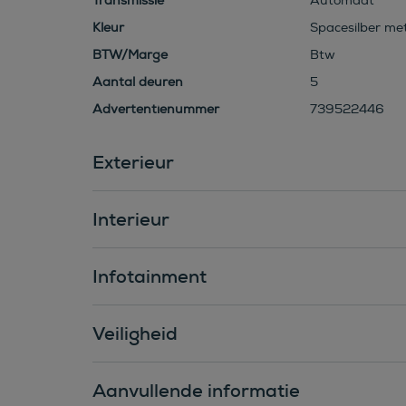
Transmissie
Automaat
Kleur
Spacesilber meta
BTW/Marge
Btw
Aantal deuren
5
Advertentienummer
739522446
Exterieur
Interieur
Infotainment
Veiligheid
Aanvullende informatie