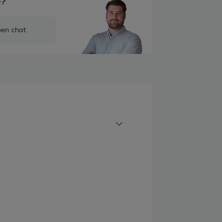
e?
een chat