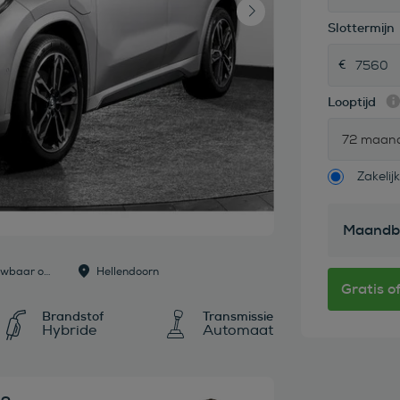
Slottermijn
Looptijd
72 maan
Zakelijk
Maandb
Dealer: Harrie Dijk - Betrouwbaar onderweg
Hellendoorn
Brandstof
Transmissie
Hybride
Automaat