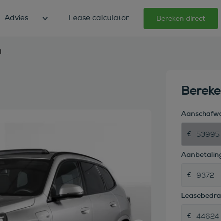
Advies
Lease calculator
Bereken direct
bmw x1 xdrive25e 245 pk
Berek
Aanschafw
Aanbetaling
Leasebedr