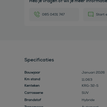
Heb je vragen of wil je meer informati
085 0431 747
Start 
Specificaties
Bouwjaar
Januari 2026
11.063
Kenteken
KRG-32-S
Carrosserie
SUV
Brandstof
Hybride