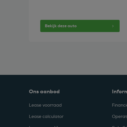
Bekijk deze auto
Ons aanbod
Infor
Lease voorraad
Financi
Lease calculator
Operat