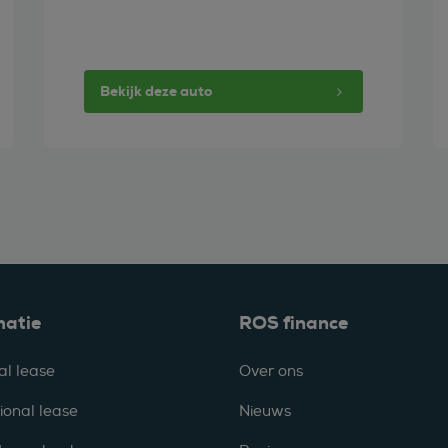
Bekijk deze auto
matie
ROS finance
al lease
Over ons
ional lease
Nieuws