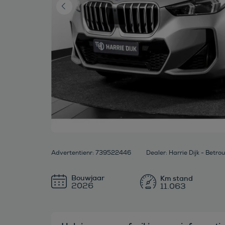
Advertentienr: 739522446
Bouwjaar
2026
11.063