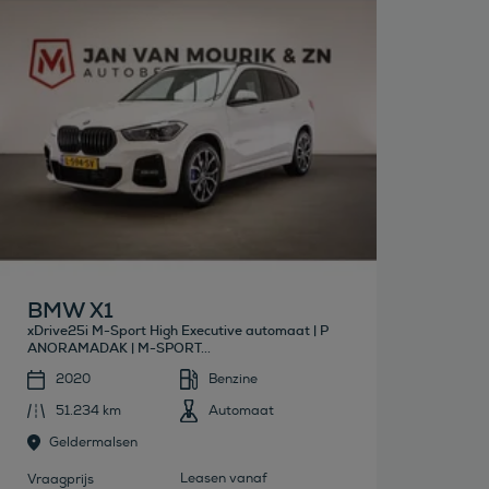
Bekijk deze auto
BMW X1
xDrive25i M-Sport High Executive automaat | P
ANORAMADAK | M-SPORT...
2020
Benzine
51.234 km
Automaat
Geldermalsen
Leasen vanaf
Vraagprijs