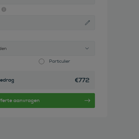
den
Particulier
€
772
edrag