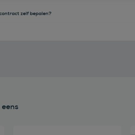
econtract zelf bepalen?
n eens