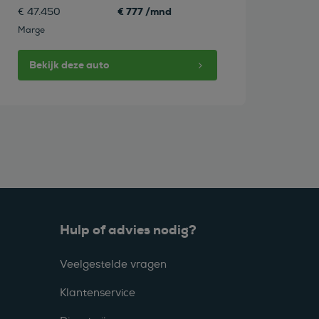
€ 777 /mnd
€ 47.450
Marge
Bekijk deze auto
Hulp of advies nodig?
Veelgestelde vragen
Klantenservice