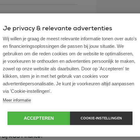
Je privacy & relevante advertenties
Wij willen je graag de meest relevante informatie tonen over auto's
en financieringsoplossingen die passen bij jouw situatie. We
gebruiken om die reden cookies om de website te optimaliseren,
je voorkeuren te onthouden en advertenties persoonlijk te maken,
zowel op onze website als daarbuiten. Door op 'Accepteren' te
klikken, stem je in met het gebruik van cookies voor
l lease?
advertentiepersonalisatie. Je kunt je voorkeuren altijd aanpassen
via 'Cookie-instellingen'.
rtende ondernemer?
Meer informatie
e en operational lease?
ACCEPTEREN
COOKIE-INSTELLINGEN
e bij ROS Finance?