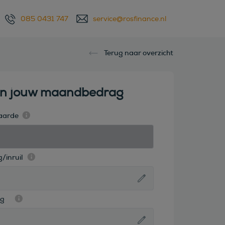
085 0431 747
service@rosfinance.nl
Terug naar overzicht
en jouw maandbedrag
aarde
/inruil
ag