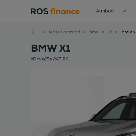
Aanbod
lease voorraad
bmw
x1
BMW X1
xDrive25e 245 PK