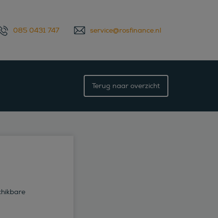
085 0431 747
service@rosfinance.nl
Terug naar overzicht
chikbare