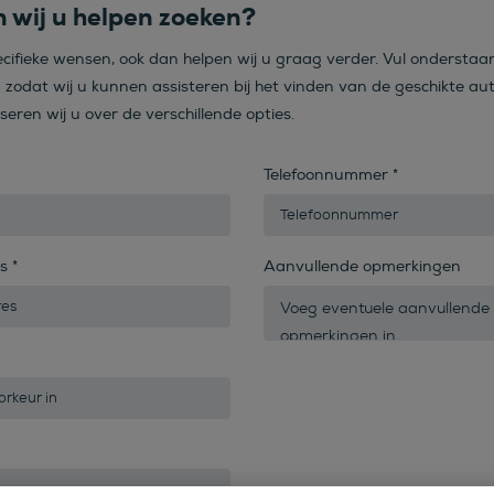
 wij u helpen zoeken?
ecifieke wensen, ook dan helpen wij u graag verder. Vul onderstaa
n zodat wij u kunnen assisteren bij het vinden van de geschikte aut
iseren wij u over de verschillende opties.
Telefoonnummer
*
es
*
Aanvullende opmerkingen