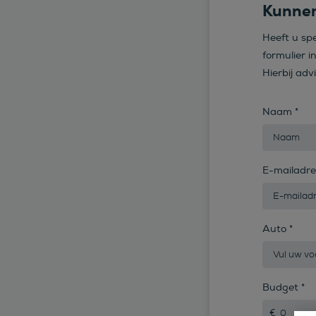
Kunnen
Heeft u sp
formulier i
Hierbij adv
Naam
*
E-mailadr
Auto
*
Budget
*