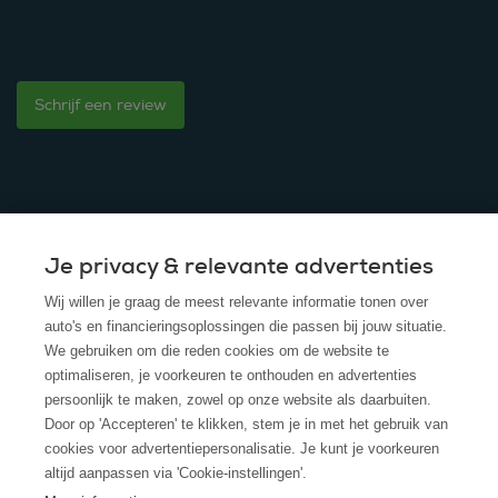
Schrijf een review
Je privacy & relevante advertenties
© 2025 - ROS Krediet Service
Wij willen je graag de meest relevante informatie tonen over
Algemene Voorwaarden
auto's en financieringsoplossingen die passen bij jouw situatie.
We gebruiken om die reden cookies om de website te
Disclaimer
optimaliseren, je voorkeuren te onthouden en advertenties
persoonlijk te maken, zowel op onze website als daarbuiten.
Privacy Policy
Door op 'Accepteren' te klikken, stem je in met het gebruik van
cookies voor advertentiepersonalisatie. Je kunt je voorkeuren
Cookies
altijd aanpassen via 'Cookie-instellingen'.