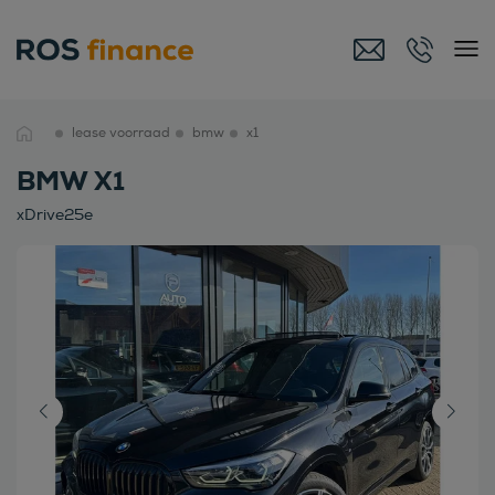
lease voorraad
bmw
x1
BMW X1
xDrive25e