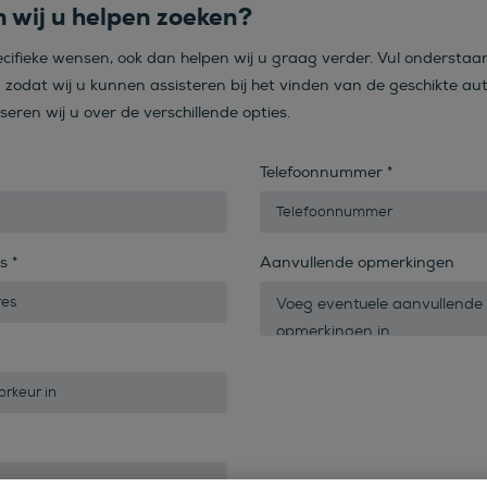
 wij u helpen zoeken?
ecifieke wensen, ook dan helpen wij u graag verder. Vul onderstaa
n zodat wij u kunnen assisteren bij het vinden van de geschikte aut
iseren wij u over de verschillende opties.
Telefoonnummer
*
es
*
Aanvullende opmerkingen