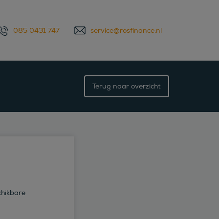
085 0431 747
service@rosfinance.nl
Terug naar overzicht
chikbare