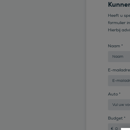
Kunnen
Heeft u sp
formulier i
Hierbij adv
Naam
*
E-mailadr
Auto
*
Budget
*