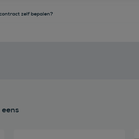
econtract zelf bepalen?
n eens