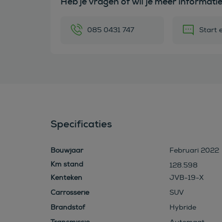
Heb je vragen of wil je meer informati
085 0431 747
Start 
Specificaties
Bouwjaar
Februari 2022
128.598
Kenteken
JVB-19-X
Carrosserie
SUV
Brandstof
Hybride