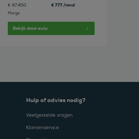
€ 777 /mnd
€ 47.450
Marge
Bekijk deze auto
Hulp of advies nodig?
Veelgestelde vragen
Klantenservice