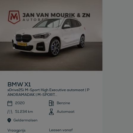
Bekijk deze auto
BMW X1
xDrive25i M-Sport High Executive automaat | P
ANORAMADAK | M-SPORT...
2020
Benzine
51.234 km
Automaat
Geldermalsen
Leasen vanaf
Vraagprijs