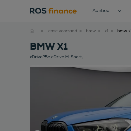
Aanbod
lease voorraad
bmw
x1
BMW X1
xDrive25e eDrive M-Sport,