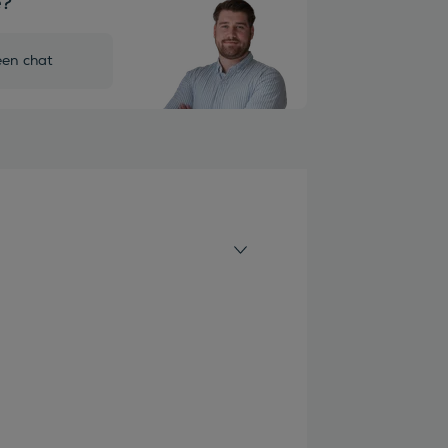
e?
een chat