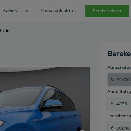
Advies
Lease calculator
Bereken direct
bmw x1 xdrive25e edrive m-sport,
Berek
Aanschafw
Aanbetaling
Leasebedr