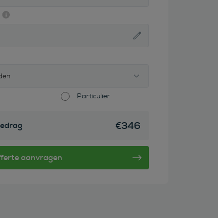
den
Particulier
€
346
edrag