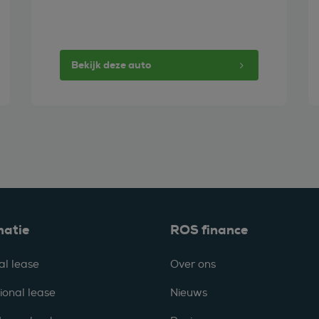
Bekijk deze auto
matie
ROS finance
al lease
Over ons
ional lease
Nieuws