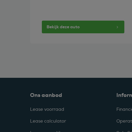
Bekijk deze auto
Ons aanbod
Infor
Lease voorraad
Financi
Lease calculator
Operat