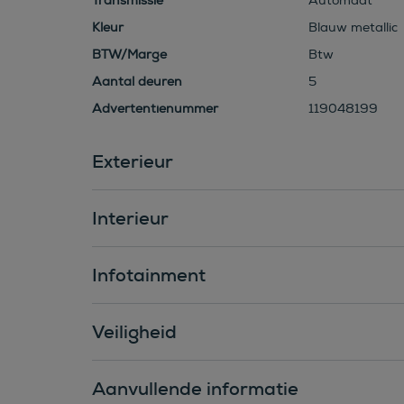
Transmissie
Automaat
Kleur
Blauw metallic
BTW/Marge
Btw
Aantal deuren
5
Advertentienummer
119048199
Exterieur
Interieur
Infotainment
Veiligheid
Aanvullende informatie