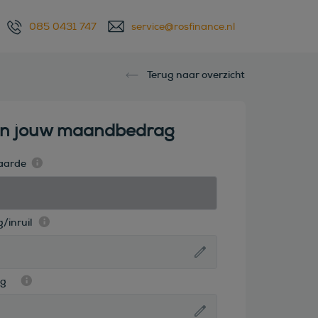
085 0431 747
service@rosfinance.nl
Terug naar overzicht
en jouw maandbedrag
aarde
/inruil
ag