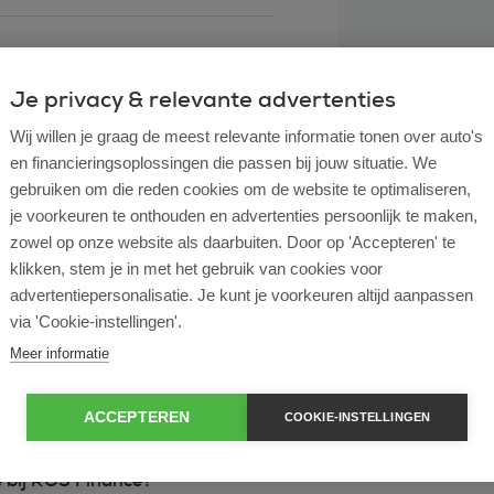
Je privacy & relevante advertenties
Wij willen je graag de meest relevante informatie tonen over auto's
en financieringsoplossingen die passen bij jouw situatie. We
gebruiken om die reden cookies om de website te optimaliseren,
je voorkeuren te onthouden en advertenties persoonlijk te maken,
zowel op onze website als daarbuiten. Door op 'Accepteren' te
klikken, stem je in met het gebruik van cookies voor
l lease?
advertentiepersonalisatie. Je kunt je voorkeuren altijd aanpassen
via 'Cookie-instellingen'.
rtende ondernemer?
Meer informatie
e en operational lease?
ACCEPTEREN
COOKIE-INSTELLINGEN
e bij ROS Finance?