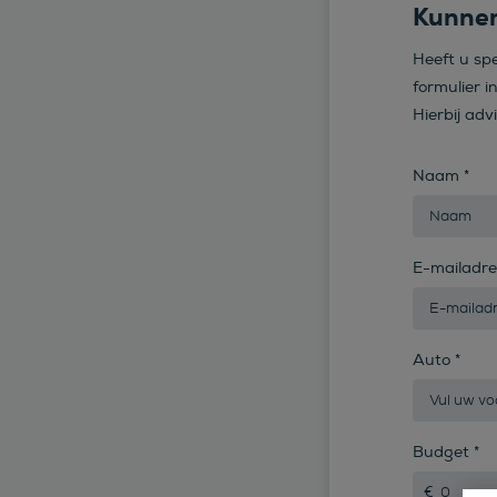
Kunnen
Heeft u sp
formulier i
Hierbij adv
Naam
*
E-mailadr
Auto
*
Budget
*