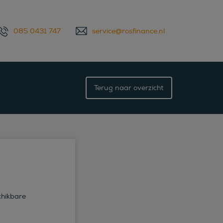
085 0431 747
service@rosfinance.nl
Terug naar overzicht
chikbare