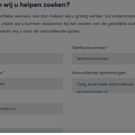
 wij u helpen zoeken?
ecifieke wensen, ook dan helpen wij u graag verder. Vul onderstaa
n zodat wij u kunnen assisteren bij het vinden van de geschikte aut
iseren wij u over de verschillende opties.
Telefoonnummer
*
es
*
Aanvullende opmerkingen