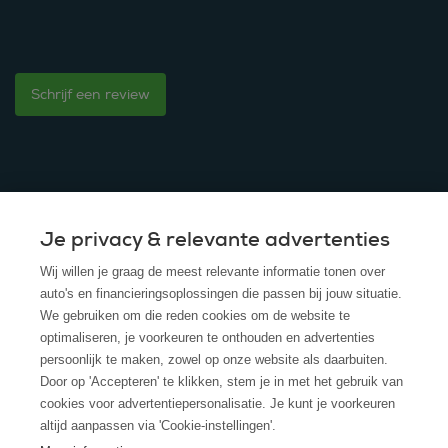
Schrijf een review
Je privacy & relevante advertenties
© 2025 - ROS Krediet Service
Wij willen je graag de meest relevante informatie tonen over
Algemene Voorwaarden
auto's en financieringsoplossingen die passen bij jouw situatie.
We gebruiken om die reden cookies om de website te
Disclaimer
optimaliseren, je voorkeuren te onthouden en advertenties
persoonlijk te maken, zowel op onze website als daarbuiten.
Privacy Policy
Door op 'Accepteren' te klikken, stem je in met het gebruik van
cookies voor advertentiepersonalisatie. Je kunt je voorkeuren
Cookies
altijd aanpassen via 'Cookie-instellingen'.