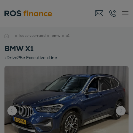
lease voorraad
bmw
x1
BMW X1
xDrive25e Executive xLine