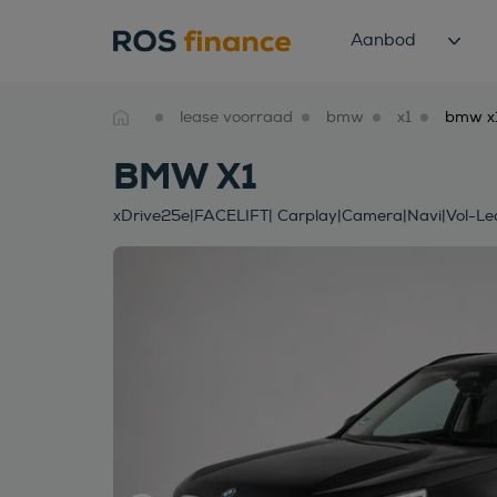
Aanbod
lease voorraad
bmw
x1
BMW X1
xDrive25e|FACELIFT| Carplay|Camera|Navi|Vol-Led