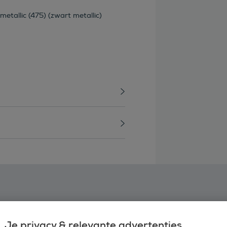
metallic (475) (zwart metallic)
Je privacy & relevante advertenties