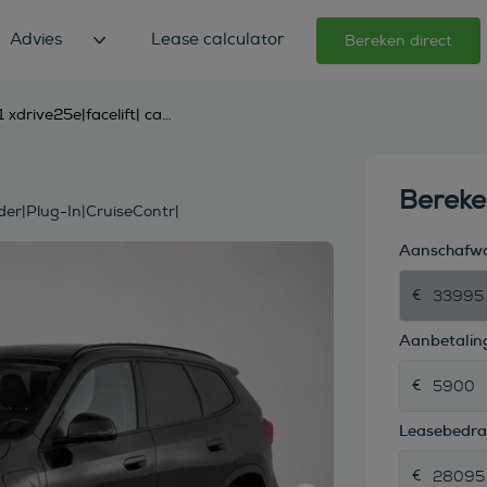
Advies
Lease calculator
Bereken direct
bmw x1 xdrive25e|facelift| carplay|camera|navi|vol-leder|plug-in|cruisecontr|
Berek
er|Plug-In|CruiseContr|
Aanschafw
Aanbetaling
Leasebedr