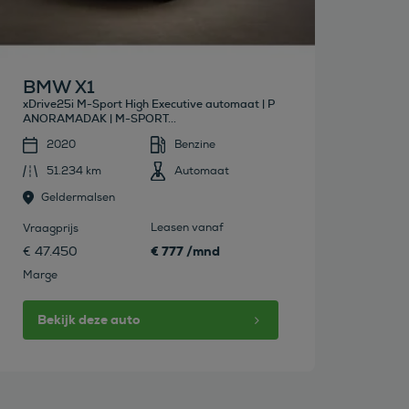
BMW X1
xDrive25i M-Sport High Executive automaat | P
ANORAMADAK | M-SPORT...
2020
Benzine
51.234 km
Automaat
Geldermalsen
Leasen vanaf
Vraagprijs
€ 777 /mnd
€ 47.450
Marge
Bekijk deze auto