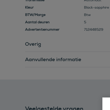
Transmissie
Automaat
Kleur
Black-sapphire 
BTW/Marge
Btw
Aantal deuren
5
Advertentienummer
712448529
Overig
Aanvullende informatie
Veelgestelde vragen