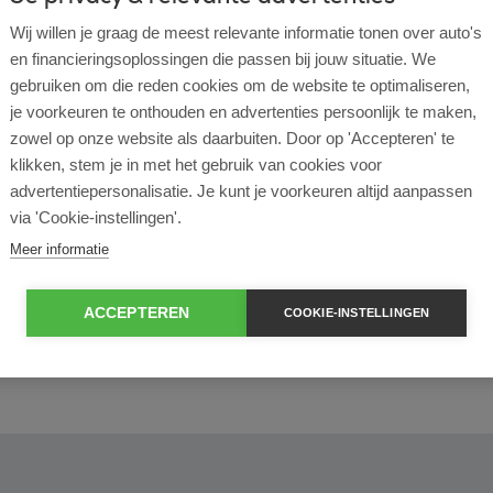
Wij willen je graag de meest relevante informatie tonen over auto's
en financieringsoplossingen die passen bij jouw situatie. We
l lease?
gebruiken om die reden cookies om de website te optimaliseren,
je voorkeuren te onthouden en advertenties persoonlijk te maken,
zowel op onze website als daarbuiten. Door op 'Accepteren' te
rtende ondernemer?
klikken, stem je in met het gebruik van cookies voor
advertentiepersonalisatie. Je kunt je voorkeuren altijd aanpassen
e en operational lease?
via 'Cookie-instellingen'.
Meer informatie
e bij ROS Finance?
ACCEPTEREN
COOKIE-INSTELLINGEN
econtract zelf bepalen?