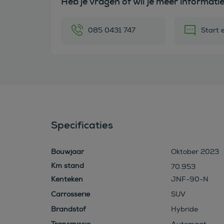
Heb je vragen of wil je meer informati
085 0431 747
Start 
Specificaties
Bouwjaar
Oktober 2023
70.953
Kenteken
JNF-90-N
Carrosserie
SUV
Brandstof
Hybride