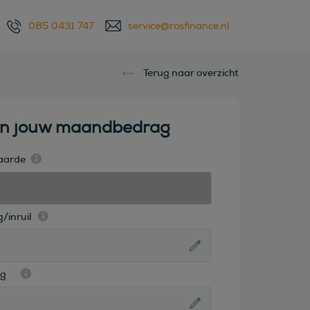
085 0431 747
service@rosfinance.nl
Terug naar overzicht
en jouw maandbedrag
aarde
/inruil
ag