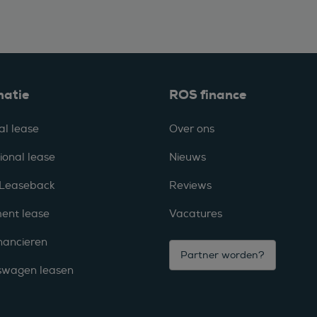
matie
ROS finance
al lease
Over ons
ional lease
Nieuws
 Leaseback
Reviews
ent lease
Vacatures
nancieren
Partner worden?
fswagen leasen