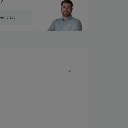
e?
een chat