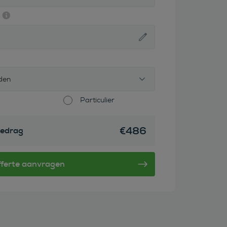
den
Particulier
€
486
edrag