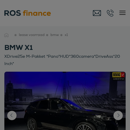
lease voorraad
bmw
x1
BMW X1
XDrive25e M-Pakket *Pano*HUD*360camera*DriveAss*20
Inch*