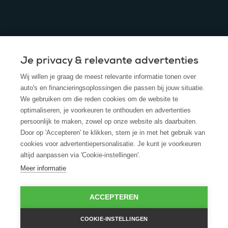
Je privacy & relevante advertenties
© 2025 - ROS Krediet Service
Wij willen je graag de meest relevante informatie tonen over
Algemene Voorwaarden
auto's en financieringsoplossingen die passen bij jouw situatie.
We gebruiken om die reden cookies om de website te
Disclaimer
optimaliseren, je voorkeuren te onthouden en advertenties
persoonlijk te maken, zowel op onze website als daarbuiten.
Privacy Policy
Door op 'Accepteren' te klikken, stem je in met het gebruik van
cookies voor advertentiepersonalisatie. Je kunt je voorkeuren
Cookies
altijd aanpassen via 'Cookie-instellingen'.
Cookie policy
Meer informatie
ACCEPTEREN
COOKIE-INSTELLINGEN