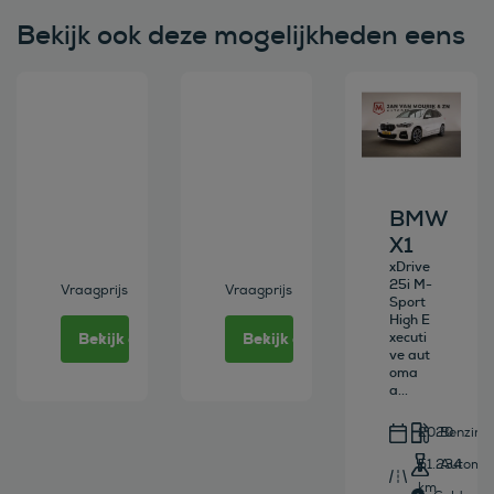
Bekijk ook deze mogelijkheden eens
Bekijk deze auto
Bekijk deze auto
Bekijk deze au
BMW
X1
xDrive
25i M-
Vraagprijs
Vraagprijs
Sport
High E
Bekijk deze auto
Bekijk deze auto
xecuti
ve aut
oma
a...
2020
Benzine
51.234
Automa
km