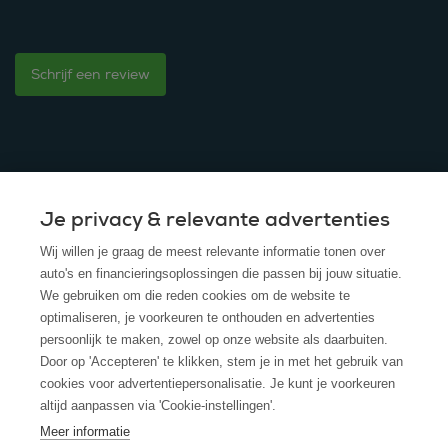
Schrijf een review
Je privacy & relevante advertenties
© 2025 - ROS Krediet Service
Wij willen je graag de meest relevante informatie tonen over
Algemene Voorwaarden
auto's en financieringsoplossingen die passen bij jouw situatie.
We gebruiken om die reden cookies om de website te
Disclaimer
optimaliseren, je voorkeuren te onthouden en advertenties
persoonlijk te maken, zowel op onze website als daarbuiten.
Privacy Policy
Door op 'Accepteren' te klikken, stem je in met het gebruik van
cookies voor advertentiepersonalisatie. Je kunt je voorkeuren
Cookies
altijd aanpassen via 'Cookie-instellingen'.
Cookie policy
Meer informatie