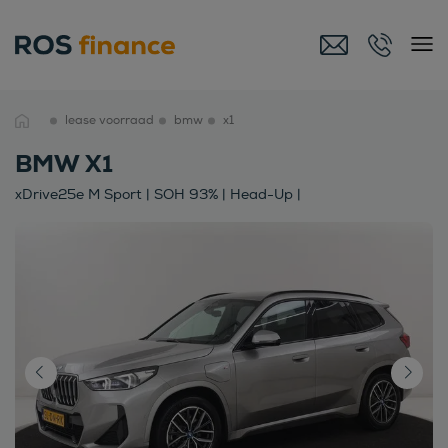
lease voorraad
bmw
x1
BMW X1
xDrive25e M Sport | SOH 93% | Head-Up |