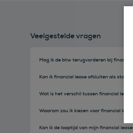
Veelgestelde vragen
Mag ik de btw terugvorderen bij financia
Kan ik financial lease afsluiten als sta
Wat is het verschil tussen financial leas
Waarom zou ik kiezen voor financial leas
Kan ik de looptijd van mijn financial leas