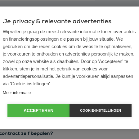
Je privacy & relevante advertenties
Wij willen je graag de meest relevante informatie tonen over auto's
en financieringsoplossingen die passen bij jouw situatie. We
gebruiken om die reden cookies om de website te optimaliseren,
je voorkeuren te onthouden en advertenties persoonlijk te maken,
zowel op onze website als daarbuiten. Door op 'Accepteren' te
l lease?
klikken, stem je in met het gebruik van cookies voor
advertentiepersonalisatie. Je kunt je voorkeuren altijd aanpassen
rtende ondernemer?
via 'Cookie-instellingen'.
Meer informatie
e en operational lease?
ACCEPTEREN
COOKIE-INSTELLINGEN
e bij ROS Finance?
econtract zelf bepalen?