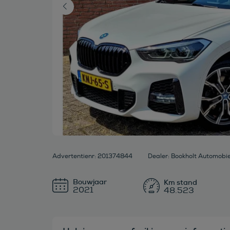
Advertentienr: 201374844
Dealer: Bookholt Automobie
Bouwjaar
2021
48.523