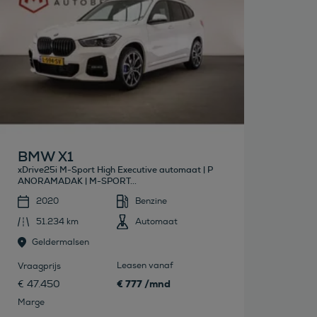
BMW X1
xDrive25i M-Sport High Executive automaat | P
ANORAMADAK | M-SPORT...
2020
Benzine
51.234 km
Automaat
Geldermalsen
Leasen vanaf
Vraagprijs
€ 777 /mnd
€ 47.450
Marge