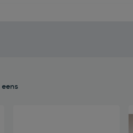
n eens
Bekijk deze auto