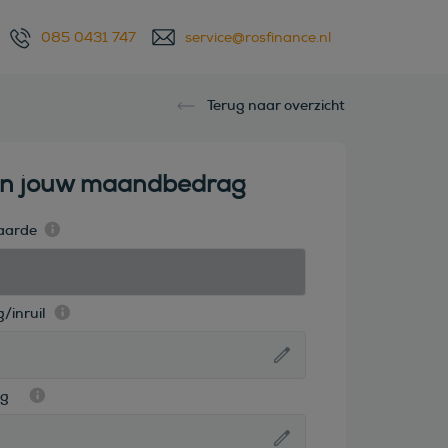
085 0431 747
service@rosfinance.nl
Terug naar overzicht
en jouw maandbedrag
aarde
/inruil
ag