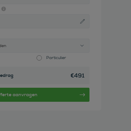
den
Particulier
€
491
edrag