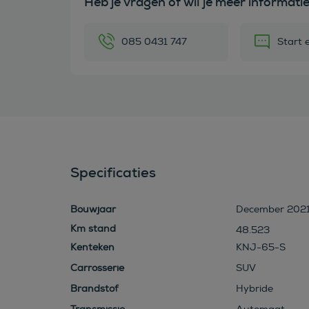
Heb je vragen of wil je meer informati
085 0431 747
Start 
Specificaties
Bouwjaar
December 202
48.523
Kenteken
KNJ-65-S
Carrosserie
SUV
Brandstof
Hybride