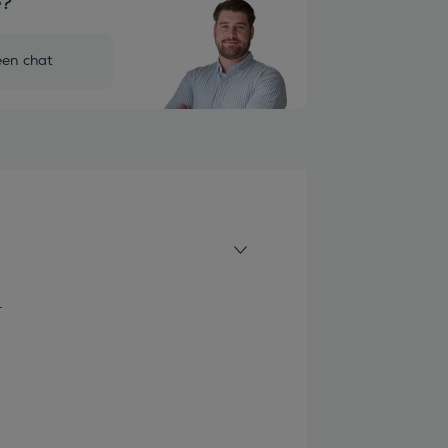
e?
een chat
1