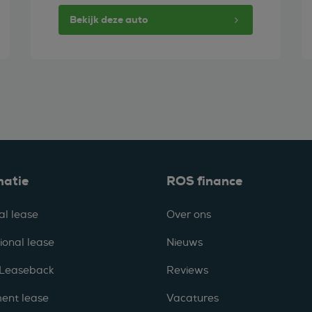
Bekijk deze auto
matie
ROS finance
al lease
Over ons
ional lease
Nieuws
 Leaseback
Reviews
ent lease
Vacatures