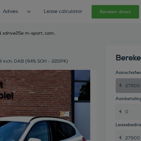
Advies
Lease calculator
Bereken direct
bmw x1 xdrive25e m-sport, camera, hifi, adaptive led, 19 inch, dab (94% soh - 220pk)
Berek
19 inch, DAB (94% SOH - 220PK)
Aanschafw
Aanbetaling
Leasebedr