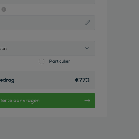
den
Particulier
€
773
edrag