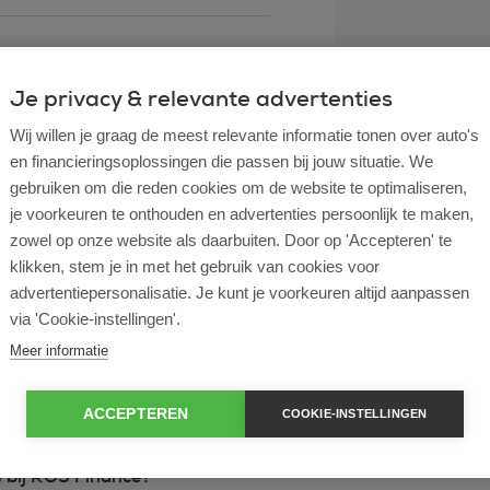
Je privacy & relevante advertenties
Wij willen je graag de meest relevante informatie tonen over auto's
en financieringsoplossingen die passen bij jouw situatie. We
gebruiken om die reden cookies om de website te optimaliseren,
je voorkeuren te onthouden en advertenties persoonlijk te maken,
zowel op onze website als daarbuiten. Door op 'Accepteren' te
klikken, stem je in met het gebruik van cookies voor
l lease?
advertentiepersonalisatie. Je kunt je voorkeuren altijd aanpassen
via 'Cookie-instellingen'.
rtende ondernemer?
Meer informatie
e en operational lease?
ACCEPTEREN
COOKIE-INSTELLINGEN
e bij ROS Finance?