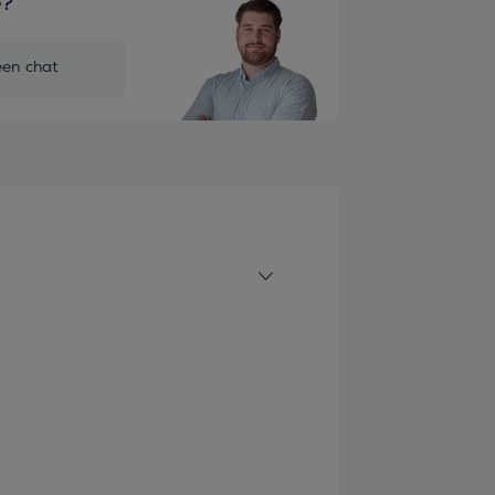
e?
een chat