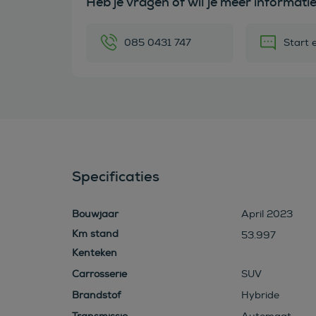
Heb je vragen of wil je meer informati
085 0431 747
Start 
Specificaties
Bouwjaar
April 2023
53.997
Kenteken
Carrosserie
SUV
Brandstof
Hybride