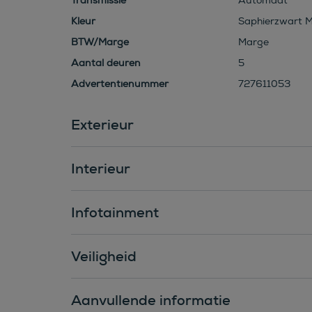
Transmissie
Automaat
Kleur
Saphierzwart Me
BTW/Marge
Marge
Aantal deuren
5
Advertentienummer
727611053
Exterieur
Interieur
Infotainment
Veiligheid
Aanvullende informatie