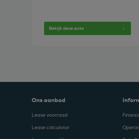
Bekijk deze auto
Ons aanbod
Infor
Lease voorraad
Financi
Lease calculator
Operat