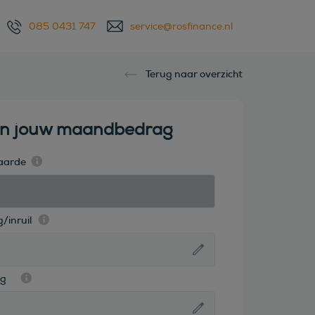
085 0431 747
service@rosfinance.nl
Terug naar overzicht
en jouw maandbedrag
aarde
/inruil
ag