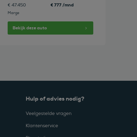
€ 777 /mnd
€ 47.450
Marge
Bekijk deze auto
Hulp of advies nodig?
Veelgestelde vragen
Klantenservice