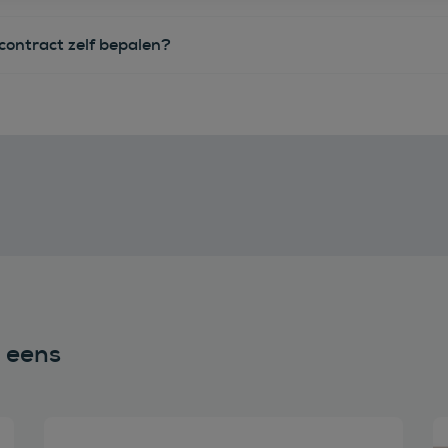
econtract zelf bepalen?
n eens