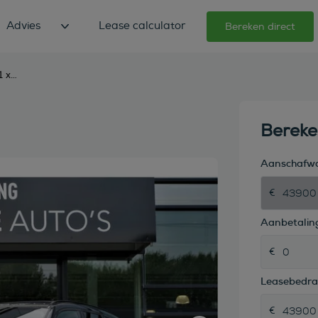
Advies
Lease calculator
Bereken direct
bmw x1 xdrive25e m-sport
Berek
Aanschafw
Aanbetaling
Leasebedr