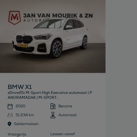
Bekijk deze auto
BMW X1
xDrive25i M-Sport High Executive automaat | P
ANORAMADAK | M-SPORT...
2020
Benzine
51.234 km
Automaat
Geldermalsen
Leasen vanaf
Vraagprijs