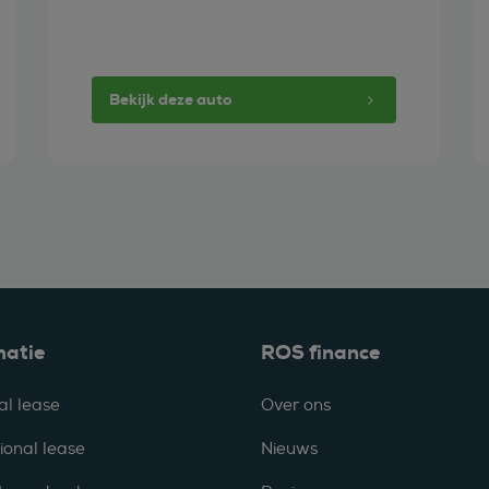
Bekijk deze auto
matie
ROS finance
al lease
Over ons
ional lease
Nieuws