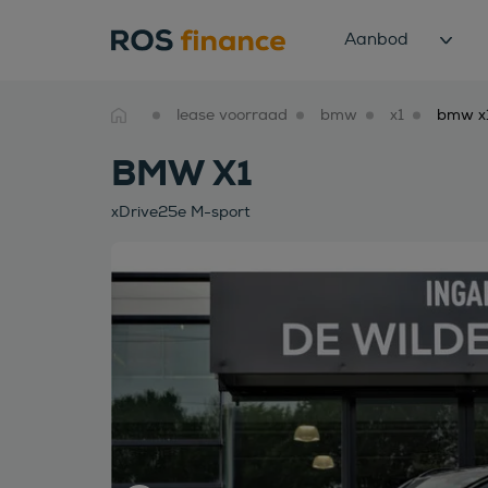
Aanbod
lease voorraad
bmw
x1
BMW X1
xDrive25e M-sport