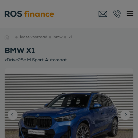
lease voorraad
bmw
x1
BMW X1
xDrive25e M Sport Automaat