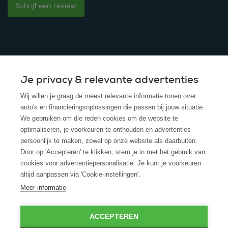
Schrijf een review
Je privacy & relevante advertenties
© 2025 - ROS Krediet Service
Wij willen je graag de meest relevante informatie tonen over
Algemene Voorwaarden
auto's en financieringsoplossingen die passen bij jouw situatie.
We gebruiken om die reden cookies om de website te
Disclaimer
optimaliseren, je voorkeuren te onthouden en advertenties
persoonlijk te maken, zowel op onze website als daarbuiten.
Privacy Policy
Door op 'Accepteren' te klikken, stem je in met het gebruik van
cookies voor advertentiepersonalisatie. Je kunt je voorkeuren
Cookies
altijd aanpassen via 'Cookie-instellingen'.
Cookie policy
Meer informatie
ACCEPTEREN