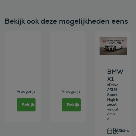
Bekijk ook deze mogelijkheden eens
Bekijk deze auto
Bekijk deze auto
Bekijk deze au
BMW
X1
xDrive
25i M-
Vraagprijs
Vraagprijs
Sport
High E
Bekijk deze auto
Bekijk deze auto
xecuti
ve aut
oma
a...
2020
Benzine