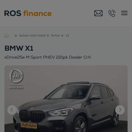
lease voorraad
bmw
x1
BMW X1
xDrive25e M Sport PHEV 221pk Dealer O.H.