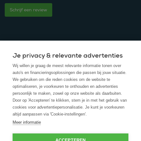
Schrijf een review
Je privacy & relevante advertenties
© 2025 - ROS Krediet Service
Wij willen je graag de meest relevante informatie tonen over
Algemene Voorwaarden
auto's en financieringsoplossingen die passen bij jouw situatie.
We gebruiken om die reden cookies om de website te
Disclaimer
optimaliseren, je voorkeuren te onthouden en advertenties
persoonlijk te maken, zowel op onze website als daarbuiten.
Privacy Policy
Door op 'Accepteren' te klikken, stem je in met het gebruik van
cookies voor advertentiepersonalisatie. Je kunt je voorkeuren
Cookies
altijd aanpassen via 'Cookie-instellingen'.
Cookie policy
Meer informatie
ACCEPTEREN