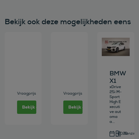
Bekijk ook deze mogelijkheden eens
Bekijk deze auto
Bekijk deze auto
Bekijk deze au
BMW
X1
xDrive
25i M-
Vraagprijs
Vraagprijs
Sport
High E
Bekijk deze auto
Bekijk deze auto
xecuti
ve aut
oma
a...
2020
Benzine