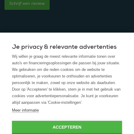
Schrijf een review
Je privacy & relevante advertenties
© 2025 - ROS Krediet Service
Wij willen je graag de meest relevante informatie tonen over
Algemene Voorwaarden
auto's en financieringsoplossingen die passen bij jouw situatie.
We gebruiken om die reden cookies om de website te
Disclaimer
optimaliseren, je voorkeuren te onthouden en advertenties
persoonlijk te maken, zowel op onze website als daarbuiten.
Privacy Policy
Door op 'Accepteren' te klikken, stem je in met het gebruik van
cookies voor advertentiepersonalisatie. Je kunt je voorkeuren
Cookies
altijd aanpassen via 'Cookie-instellingen'.
Cookie policy
Meer informatie
ACCEPTEREN