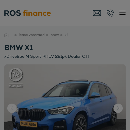
lease voorraad
bmw
x1
BMW X1
xDrive25e M Sport PHEV 221pk Dealer O.H