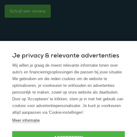
Schrijf een review
Je privacy & relevante advertenties
© 2025 - ROS Krediet Service
Wij willen je graag de meest relevante informatie tonen over
Algemene Voorwaarden
auto's en financieringsoplossingen die passen bij jouw situatie.
We gebruiken om die reden cookies om de website te
Disclaimer
optimaliseren, je voorkeuren te onthouden en advertenties
persoonlijk te maken, zowel op onze website als daarbuiten.
Privacy Policy
Door op 'Accepteren' te klikken, stem je in met het gebruik van
cookies voor advertentiepersonalisatie. Je kunt je voorkeuren
Cookies
altijd aanpassen via 'Cookie-instellingen'.
Cookie policy
Meer informatie