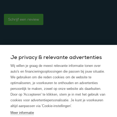
Schrijf een review
Je privacy & relevante advertenties
© 2025 - ROS Krediet Service
Wij willen je graag de meest relevante informatie tonen over
Algemene Voorwaarden
auto's en financieringsoplossingen die passen bij jouw situatie.
We gebruiken om die reden cookies om de website te
Disclaimer
optimaliseren, je voorkeuren te onthouden en advertenties
persoonlijk te maken, zowel op onze website als daarbuiten.
Privacy Policy
Door op 'Accepteren' te klikken, stem je in met het gebruik van
cookies voor advertentiepersonalisatie. Je kunt je voorkeuren
Cookies
altijd aanpassen via 'Cookie-instellingen'.
Cookie policy
Meer informatie