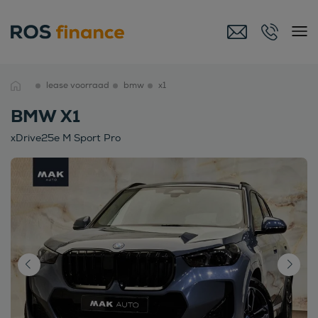
lease voorraad
bmw
x1
BMW X1
xDrive25e M Sport Pro